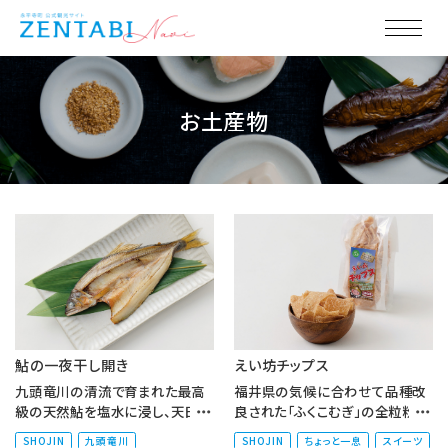
お土産物
鮎の一夜干し開き
えい坊チップス
九頭竜川の清流で育まれた最高
福井県の気候に合わせて品種改
級の天然鮎を塩水に浸し、天日干
良された「ふくこむぎ」の全粒粉を
ししたものを真空パックに。シンプ
使用しています。小麦の旨味をそ
SHOJIN
九頭竜川
SHOJIN
ちょっと一息
スイーツ