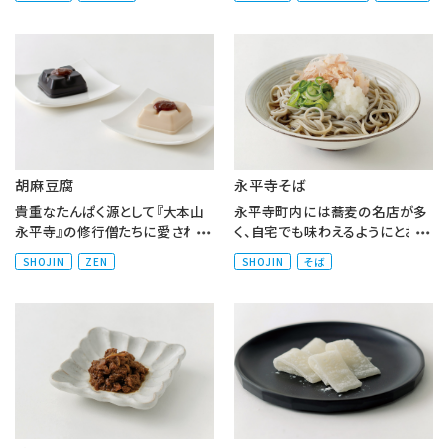
ルだからこそ、素材の旨味を...
のままに素揚げし、軽く塩味...
胡麻豆腐
永平寺そば
貴重なたんぱく源として『大本山
永平寺町内には蕎麦の名店が多
永平寺』の修行僧たちに愛され、
く、自宅でも味わえるようにとお土
食されてきた精進料理の代表格。
産用の商品を販売している店も
SHOJIN
ZEN
SHOJIN
そば
胡麻の香ばしい風味と独特の...
あります。冷たい蕎麦に大根お...