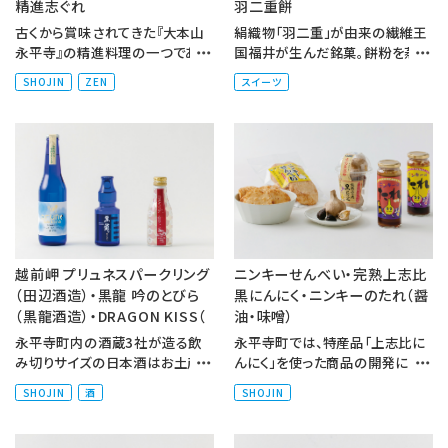
精進志ぐれ
羽二重餅
古くから賞味されてきた『大本山
絹織物「羽二重」が由来の繊維王
永平寺』の精進料理の一つであ
国福井が生んだ銘菓。餅粉を蒸し
り、栄養価が高く消化の良い「生
て、砂糖や水飴を加え練り上げて
SHOJIN
ZEN
スイーツ
麩」で作られたしぐれ煮。貝の...
おり、絹のように上品な光沢...
越前岬 プリュネスパークリング
ニンキーせんべい・完熟上志比
（田辺酒造）・黒龍 吟のとびら
黒にんにく・ニンキーのたれ（醤
（黒龍酒造）・DRAGON KISS（
油・味噌）
永平寺町内の酒蔵3社が造る飲
永平寺町では、特産品「上志比に
み切りサイズの日本酒はお土産
んにく」を使った商品の開発にも
品としても人気があります。天然
注力しています。中でも「完熟上志
SHOJIN
酒
SHOJIN
の梅酵母を使用した「越前岬
比黒にんにく」は、長期低...
プ...