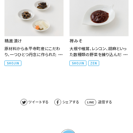
精進漬け
禅みそ
原材料から永平寺町産にこだわ
大根や椎茸、レンコン、胡麻といっ
り、一つひとつ丹念に作られた漬
た数種類の野菜を練り込んだ精
物。それぞれの素材を旬の時期に
進味噌。まろやかな風味で、温か
SHOJIN
SHOJIN
ZEN
加工することで、旨味を最大限...
いご飯はもちろん、焼きナス...
ツイートする
シェアする
送信する