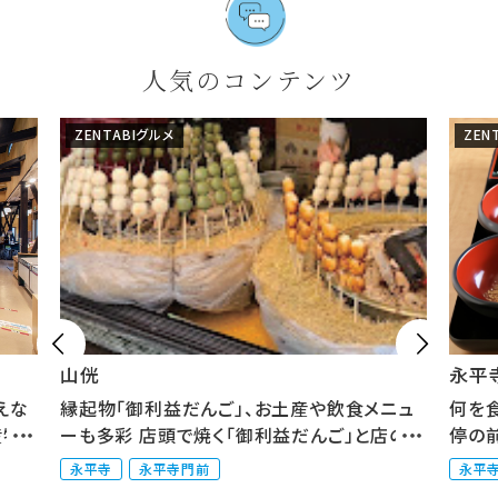
人気のコンテンツ
ZENTABIグルメ
ZEN


山侊
永平
えな
縁起物「御利益だんご」、お土産や飲食メニュ
何を
産物
ーも多彩 店頭で焼く「御利益だんご」と店の裏
停の
に...
修...
永平寺
永平寺門前
永平