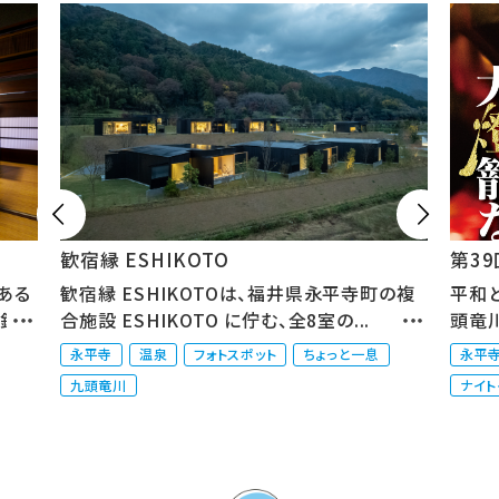


歓宿縁 ESHIKOTO
第3
ある
歓宿縁 ESHIKOTOは、福井県永平寺町の複
平和
、釣
合施設 ESHIKOTO に佇む、全8室の...
頭竜
町...
永平寺
温泉
フォトスポット
ちょっと一息
永平
九頭竜川
ナイト