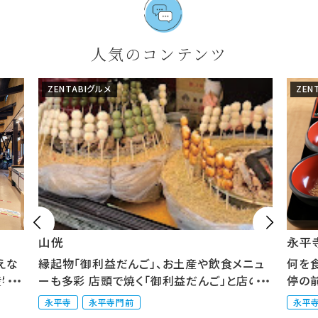
人気のコンテンツ
ZENTABIグルメ
ZEN


山侊
永平
えな
縁起物「御利益だんご」、お土産や飲食メニュ
何を
産物
ーも多彩 店頭で焼く「御利益だんご」と店の裏
停の
に...
修...
永平寺
永平寺門前
永平