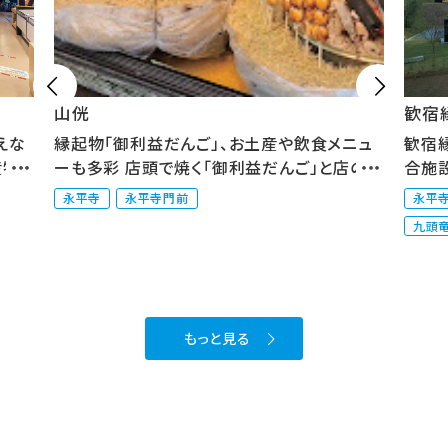


山侊
歓宿縁
えな
縁起物「御利益だんご」、お土産や飲食メニュ
歓宿縁
産物
ーも多彩 店頭で焼く「御利益だんご」と店の裏
合施設 
に...
永平寺
永平寺門前
永平
九頭
もっと見る