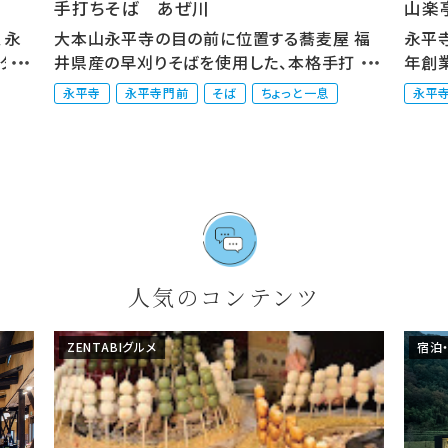
手打ちそば あぜ川
山楽
、永
大本山永平寺の目の前に位置する蕎麦屋 福
永平
ーター
井県産の早刈りそばを使用した、本格手打そ
年創
ばを提...
亭...
永平寺
永平寺門前
そば
ちょっと一息
永平
人気のコンテンツ
ZENTABIグルメ
宿泊