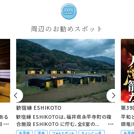
周辺のお勧めスポット


歓宿縁 ESHIKOTO
第3
ある
歓宿縁 ESHIKOTOは、福井県永平寺町の複
平和
、釣
合施設 ESHIKOTO に佇む、全8室の...
頭竜
町...
永平寺
温泉
フォトスポット
ちょっと一息
永平