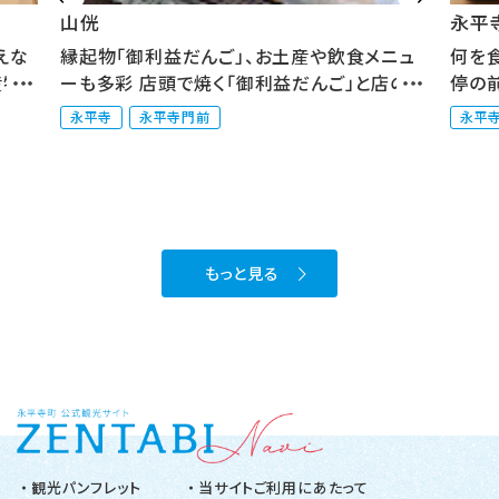
山侊
永平
えな
縁起物「御利益だんご」、お土産や飲食メニュ
何を
産物
ーも多彩 店頭で焼く「御利益だんご」と店の裏
停の
に...
修...
永平寺
永平寺門前
永平
もっと見る
観光パンフレット
当サイトご利用にあたって