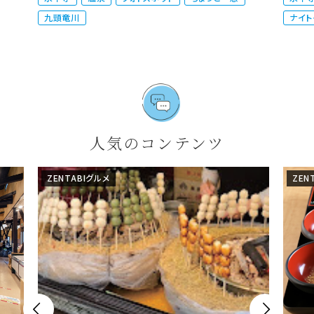
九頭竜川
ナイト
人気のコンテンツ
ZENTABIグルメ
ZEN

