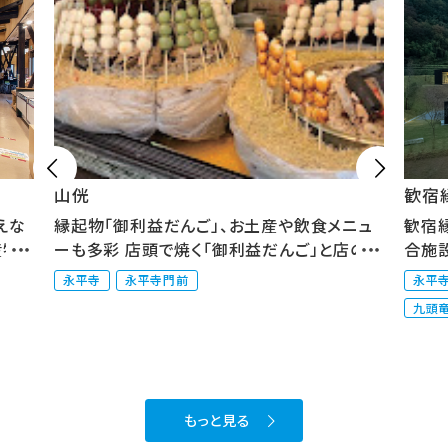


山侊
歓宿縁
えな
縁起物「御利益だんご」、お土産や飲食メニュ
歓宿縁
産物
ーも多彩 店頭で焼く「御利益だんご」と店の裏
合施設 
に...
永平寺
永平寺門前
永平
九頭
もっと見る