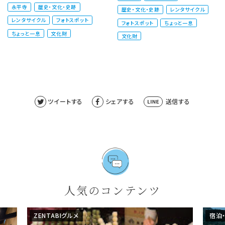
れた、白を基調とした洋風デザイ
ことができます。 大本山永平寺は
永平寺
歴史・文化・史跡
歴史・文化・史跡
レンタサイクル
ンの...
もちろんのこと近隣の観光地へ
レンタサイクル
フォトスポット
の...
フォトスポット
ちょっと一息
ちょっと一息
文化財
文化財
ツイートする
シェアする
送信する
人気のコンテンツ
ZENTABIグルメ
宿泊