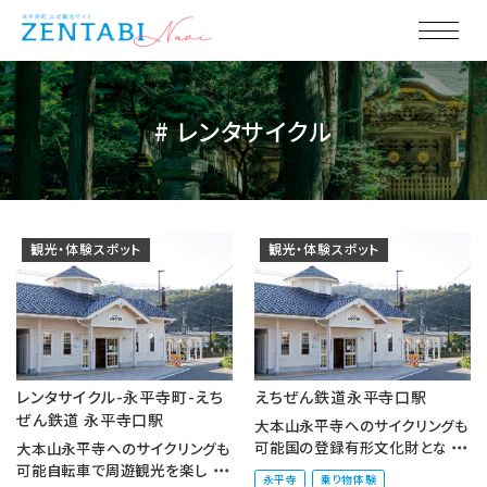
# レンタサイクル
観光・体験スポット
観光・体験スポット
レンタサイクル-永平寺町-えち
えちぜん鉄道永平寺口駅
ぜん鉄道 永平寺口駅
大本山永平寺へのサイクリングも
可能国の登録有形文化財となっ
大本山永平寺へのサイクリングも
ている旧駅舎の雰囲気を採り入
可能自転車で周遊観光を楽しむ
永平寺
乗り物体験