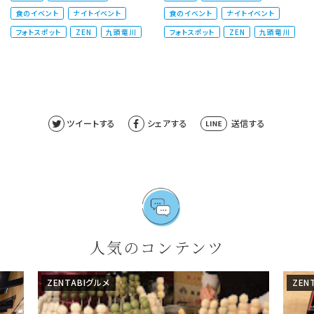
や供養、様々な願いや想いを載
や供養、様々な願いや想...
食のイベント
ナイトイベント
食のイベント
ナイトイベント
せ...
フォトスポット
ZEN
九頭竜川
フォトスポット
ZEN
九頭竜川
ツイートする
シェアする
送信する
人気のコンテンツ
ZENTABIグルメ
ZEN