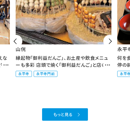


山侊
永平
えな
縁起物「御利益だんご」、お土産や飲食メニュ
何を
産物
ーも多彩 店頭で焼く「御利益だんご」と店の裏
停の
に...
修...
永平寺
永平寺門前
永平
もっと見る