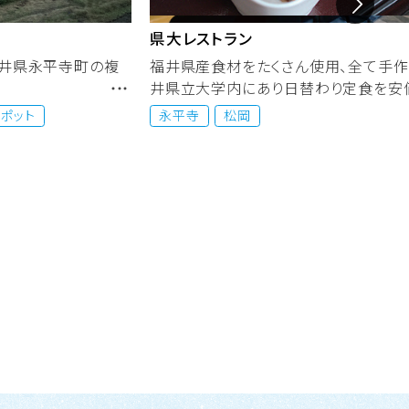

県大レストラン
、福井県永平寺町の複
福井県産食材をたくさん使用、全て手作
井県立大学内にあり日替わり定食を安
供して...
スポット
永平寺
松岡