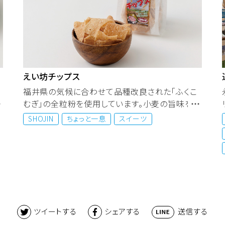
えい坊チップス
だ
福井県の気候に合わせて品種改良された「ふくこ
むぎ」の全粒粉を使用しています。小麦の旨味をそ
のままに素揚げし、軽く塩味...
SHOJIN
ちょっと一息
スイーツ
送信する
ツイートする
シェアする