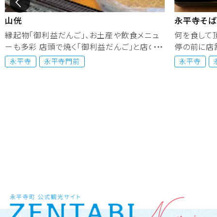

山侊
永平寺そば
縁起物「御利益だんご」、お土産や飲食メニュ
何を食して
ーも多彩 店頭で焼く「御利益だんご」と店の裏
停の前に店
に...
修...
永平寺
永平寺門前
永平寺