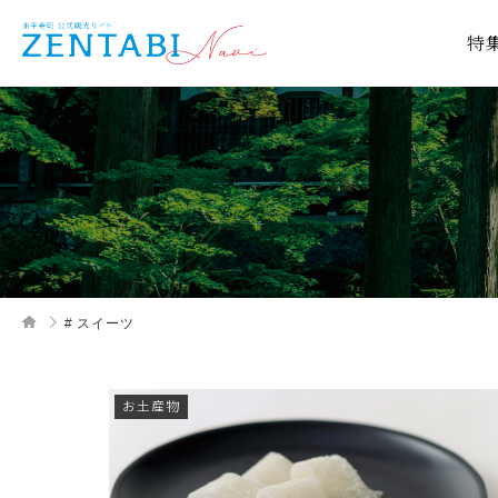
特


# スイーツ
お土産物