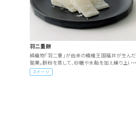
羽二重餅
絹織物「羽二重」が由来の繊維王国福井が生ん
銘菓。餅粉を蒸して、砂糖や水飴を加え練り上げ
ており、絹のように上品な光沢...
スイーツ