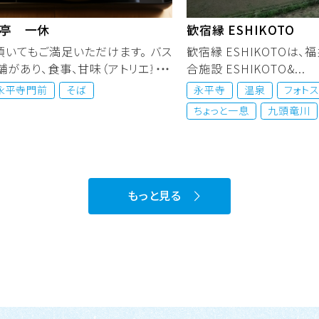
亭 一休
歓宿縁 ESHIKOTO
頂いてもご満足いただけます。 バス
歓宿縁 ESHIKOTOは
舗があり、食事、甘味（アトリエ菓
合施設 ESHIKOTO&...
永平寺門前
そば
永平寺
温泉
フォト
ちょっと一息
九頭竜川
もっと見る