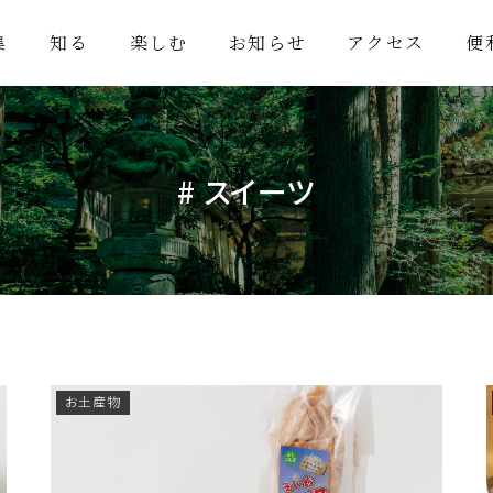
集
知る
楽しむ
お知らせ
アクセス
便
観光・体験スポット
イベント
ZENTABIグルメ
# スイーツ
お土産物
宿泊・温泉
お土産物