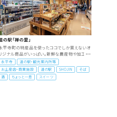
道の駅「禅の里」
永平寺町の特産品を使ったココでしか買えないオ
リジナル商品がいっぱい。新鮮な農産物や加工
品、町内外のお土産品も揃います。併...
永平寺
道の駅・観光案内所等
お土産店・商業施設
道の駅
SHOJIN
そば
酒
ちょっと一息
スイーツ