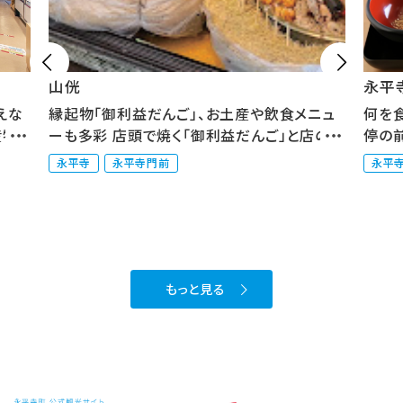


山侊
永平
えな
縁起物「御利益だんご」、お土産や飲食メニュ
何を
産物
ーも多彩 店頭で焼く「御利益だんご」と店の裏
停の
に...
修...
永平寺
永平寺門前
永平
もっと見る