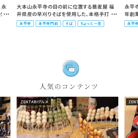
、永
大本山永平寺の目の前に位置する蕎麦屋 福
永平
ーター
井県産の早刈りそばを使用した、本格手打そ
年創
ばを提...
亭...
永平寺
永平寺門前
そば
ちょっと一息
永平
人気のコンテンツ
ZENTABIグルメ
ZEN